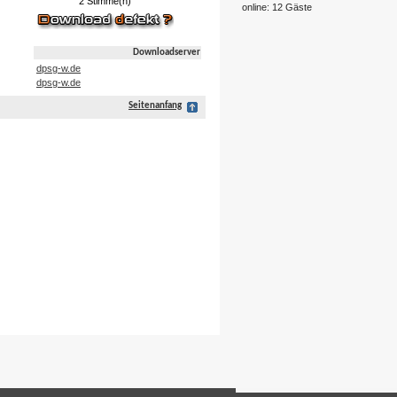
2 Stimme(n)
online: 12 Gäste
Downloadserver
dpsg-w.de
dpsg-w.de
Seitenanfang