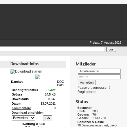
Freitag, 7. August 2026
Download-Infos
Mitglieder
Dateityp
DOC
Datei
Passwort vergessen?
Benötigter Status
Gast
Registrieren
Grösse
24,5 KB
Downloads
11247
Status
Datum
13.07.2011
Besucher
Kommentare
0
Heute:
383
Download empfehlen
Gestern:
764
Gesamt:
2.443.738
Benutzer & Gäste
Wertung
ø 5,50
70 Benutzer registriert, davon