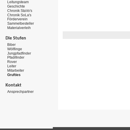
Leitungsteam
Geschichte
Chronik StaVo's
Chronik SoLa's
Förderverein
Sammelbesteller
Materialverleih
Die Stufen
Biber
Wölflinge
Jungpfadfinder
Pfadifinder
Rover
Leiter
Mitarbeiter
Grufties
Kontakt
Ansprechpartner