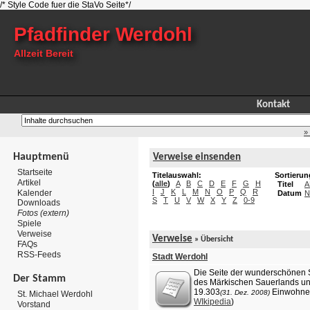
/* Style Code fuer die StaVo Seite*/
Pfadfinder Werdohl
Allzeit Bereit
Kontakt
»
Hauptmenü
Verweise einsenden
Startseite
Titelauswahl:
Sortierun
Artikel
(
alle
)
A
B
C
D
E
F
G
H
Titel
A
I
J
K
L
M
N
O
P
Q
R
Kalender
Datum
N
S
T
U
V
W
X
Y
Z
0-9
Downloads
Fotos (extern)
Spiele
Verweise
Verweise
» Übersicht
FAQs
RSS-Feeds
Stadt Werdohl
Die Seite der wunderschönen S
Der Stamm
des Märkischen Sauerlands un
19.303
Einwohner
(31. Dez. 2008)
St. Michael Werdohl
WIkipedia
)
Vorstand