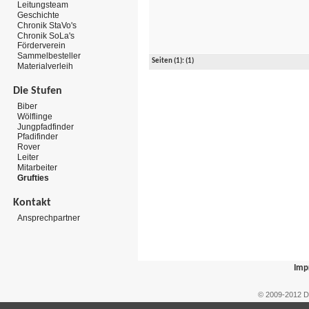
Leitungsteam
Geschichte
Chronik StaVo's
Chronik SoLa's
Förderverein
Sammelbesteller
Seiten
(1):
(1)
Materialverleih
Die Stufen
Biber
Wölflinge
Jungpfadfinder
Pfadifinder
Rover
Leiter
Mitarbeiter
Grufties
Kontakt
Ansprechpartner
Imp
© 2009-2012 D