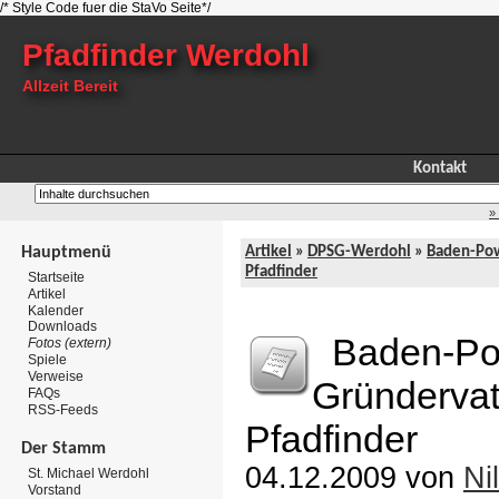
/* Style Code fuer die StaVo Seite*/
Pfadfinder Werdohl
Allzeit Bereit
Kontakt
»
Hauptmenü
Artikel
»
DPSG-Werdohl
»
Baden-Pow
Pfadfinder
Startseite
Artikel
Kalender
Downloads
Baden-Pow
Fotos (extern)
Spiele
Verweise
Gründervat
FAQs
RSS-Feeds
Pfadfinder
Der Stamm
04.12.2009 von
Ni
St. Michael Werdohl
Vorstand