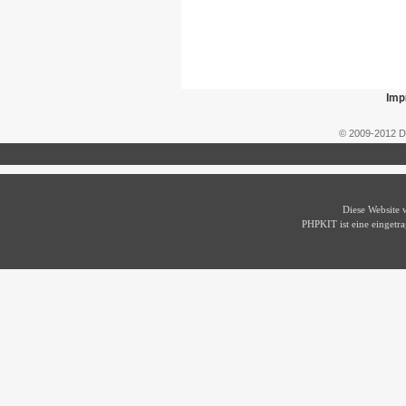
Imp
© 2009-2012 D
Diese Website
PHPKIT ist eine einget