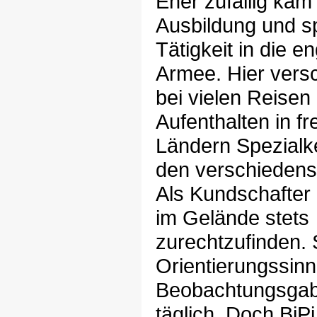
Eher zufällig kam
Ausbildung und s
Tätigkeit in die e
Armee. Hier versc
bei vielen Reisen
Aufenthalten in f
Ländern Spezialk
den verschiedens
Als Kundschafter l
im Gelände stets
zurechtzufinden.
Orientierungssinn
Beobachtungsgabe
täglich. Doch BiPi