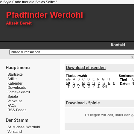
/* Style Code fuer die StaVo Seite*/
Pfadfinder Werdohl
Allzeit Bereit
Kontakt
»
Hauptmenü
Download einsenden
Startseite
Titelauswahl:
Sortierun
Artikel
alle
A
B
C
D
E
F
G
H
I
Titel
A
(
J
)
K
L
M
N
O
P
Q
R
S
Kalender
Datum
N
T
U
V
W
X
Y
Z
0-9
Downloads
Fotos (extern)
Spiele
Verweise
Download
Spiele
»
FAQs
RSS-Feeds
Es liegen zur Zeit, unter den
Der Stamm
St. Michael Werdohl
Vorstand