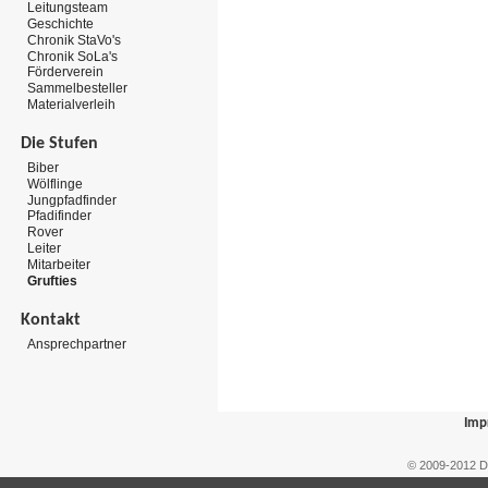
Leitungsteam
Geschichte
Chronik StaVo's
Chronik SoLa's
Förderverein
Sammelbesteller
Materialverleih
Die Stufen
Biber
Wölflinge
Jungpfadfinder
Pfadifinder
Rover
Leiter
Mitarbeiter
Grufties
Kontakt
Ansprechpartner
Imp
© 2009-2012 D