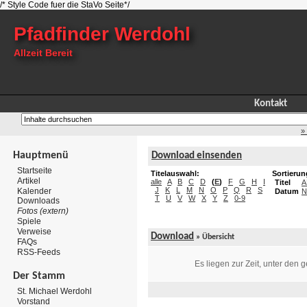
/* Style Code fuer die StaVo Seite*/
Pfadfinder Werdohl
Allzeit Bereit
Kontakt
»
Hauptmenü
Download einsenden
Startseite
Titelauswahl:
Sortierun
Artikel
alle
A
B
C
D
(
E
)
F
G
H
I
Titel
A
J
K
L
M
N
O
P
Q
R
S
Kalender
Datum
N
T
U
V
W
X
Y
Z
0-9
Downloads
Fotos (extern)
Spiele
Verweise
Download
» Übersicht
FAQs
RSS-Feeds
Es liegen zur Zeit, unter den
Der Stamm
St. Michael Werdohl
Vorstand