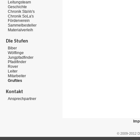
Leitungsteam
Geschichte
Chronik StaVo's
Chronik SoLa's
Förderverein
Sammelbesteller
Materialverleih
Die Stufen
Biber
Wölflinge
Jungpfadfinder
Pfadifinder
Rover
Leiter
Mitarbeiter
Grufties
Kontakt
Ansprechpartner
Imp
© 2009-2012 D