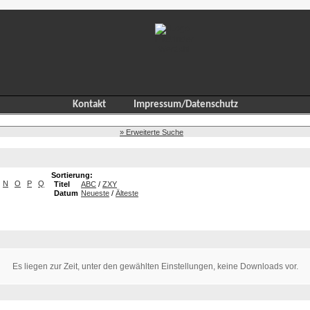
Kontakt
Impressum/Datenschutz
» Erweiterte Suche
Sortierung:
N
O
P
Q
Titel
ABC
/
ZXY
Datum
Neueste
/
Älteste
Es liegen zur Zeit, unter den gewählten Einstellungen, keine Downloads vor.