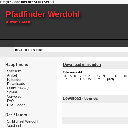
/* Style Code fuer die StaVo Seite*/
Pfadfinder Werdohl
Allzeit Bereit
Hauptmenü
Download einsenden
Startseite
Titelauswahl:
Artikel
alle
A
B
C
D
E
F
G
H
I
J
K
L
M
R
S
T
U
V
W
X
Y
Z
(
0-9
)
Kalender
Downloads
Fotos (extern)
Spiele
Verweise
Download
» Übersicht
FAQs
RSS-Feeds
Der Stamm
St. Michael Werdohl
Vorstand