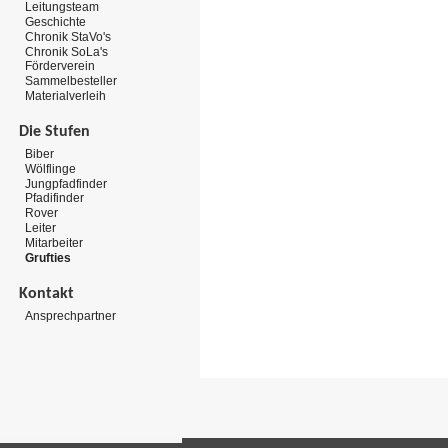
Leitungsteam
Geschichte
Chronik StaVo's
Chronik SoLa's
Förderverein
Sammelbesteller
Materialverleih
Die Stufen
Biber
Wölflinge
Jungpfadfinder
Pfadifinder
Rover
Leiter
Mitarbeiter
Grufties
Kontakt
Ansprechpartner