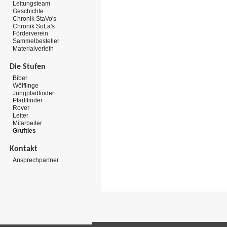
Leitungsteam
Geschichte
Chronik StaVo's
Chronik SoLa's
Förderverein
Sammelbesteller
Materialverleih
Die Stufen
Biber
Wölflinge
Jungpfadfinder
Pfadifinder
Rover
Leiter
Mitarbeiter
Grufties
Kontakt
Ansprechpartner