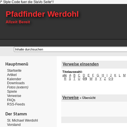
/* Style Code fuer die StaVo Seite*/
Pfadfinder Werdohl
Allzeit Bereit
Hauptmenü
Verweise einsenden
Startseite
Titelauswahl:
Artikel
alle
A
B
C
D
E
F
G
H
I
J
K
L
M
R
S
T
U
(
V
)
W
X
Y
Z
0-9
Kalender
Downloads
Fotos (extern)
Spiele
Verweise
Verweise
» Übersicht
FAQs
RSS-Feeds
Der Stamm
St. Michael Werdohl
Vorstand