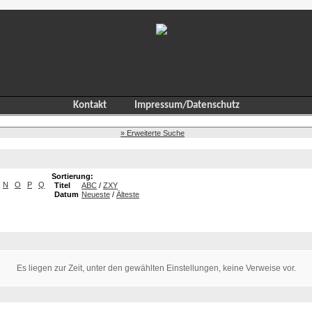
Kontakt
Impressum/Datenschutz
» Erweiterte Suche
Sortierung:
N
O
P
Q
Titel
ABC
/
ZXY
Datum
Neueste
/
Älteste
Es liegen zur Zeit, unter den gewählten Einstellungen, keine Verweise vor.