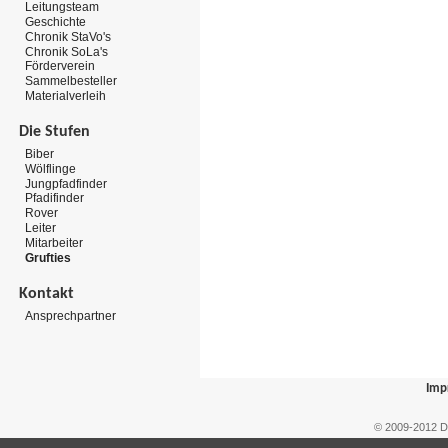
Leitungsteam
Geschichte
Chronik StaVo's
Chronik SoLa's
Förderverein
Sammelbesteller
Materialverleih
Die Stufen
Biber
Wölflinge
Jungpfadfinder
Pfadifinder
Rover
Leiter
Mitarbeiter
Grufties
Kontakt
Ansprechpartner
Imp
© 2009-2012 D