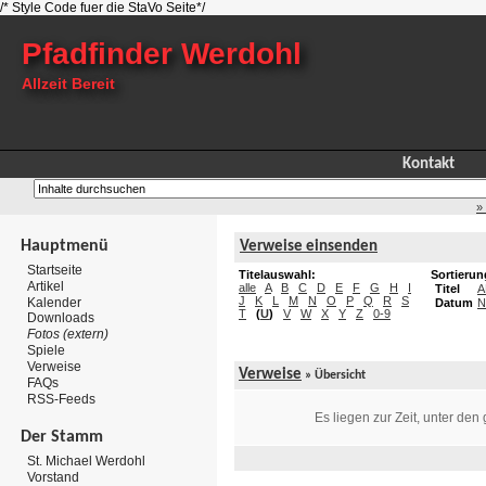
/* Style Code fuer die StaVo Seite*/
Pfadfinder Werdohl
Allzeit Bereit
Kontakt
»
Hauptmenü
Verweise einsenden
Startseite
Titelauswahl:
Sortierun
Artikel
alle
A
B
C
D
E
F
G
H
I
Titel
A
J
K
L
M
N
O
P
Q
R
S
Kalender
Datum
N
T
(
U
)
V
W
X
Y
Z
0-9
Downloads
Fotos (extern)
Spiele
Verweise
Verweise
» Übersicht
FAQs
RSS-Feeds
Es liegen zur Zeit, unter den
Der Stamm
St. Michael Werdohl
Vorstand