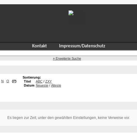
Kontakt
Impressum/Datenschutz
» Erweiterte Suche
Sortierung:
N
O
(
P
)
Titel
ABC
/
ZXY
Datum
Neueste
/
Älteste
Es liegen zur Zeit, unter den gewählten Einstellungen, keine Verweise vor.