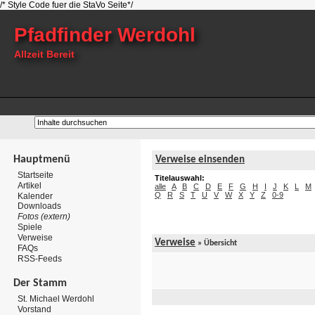
/* Style Code fuer die StaVo Seite*/
Pfadfinder Werdohl
Allzeit Bereit
Hauptmenü
Verweise einsenden
Startseite
Titelauswahl:
Artikel
alle
A
B
C
D
E
F
G
H
I
J
K
L
M
Q
R
S
T
U
V
W
X
Y
Z
0-9
Kalender
Downloads
Fotos (extern)
Spiele
Verweise
Verweise
» Übersicht
FAQs
RSS-Feeds
Der Stamm
St. Michael Werdohl
Vorstand