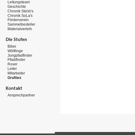
Leitungsteam
Geschichte
Chronik StaVo's
Chronik SoLa's
Förderverein
Sammelbesteller
Materialverleih
Die Stufen
Biber
Wölflinge
Jungpfadfinder
Pfadifinder
Rover
Leiter
Mitarbeiter
Grufties
Kontakt
Ansprechpartner