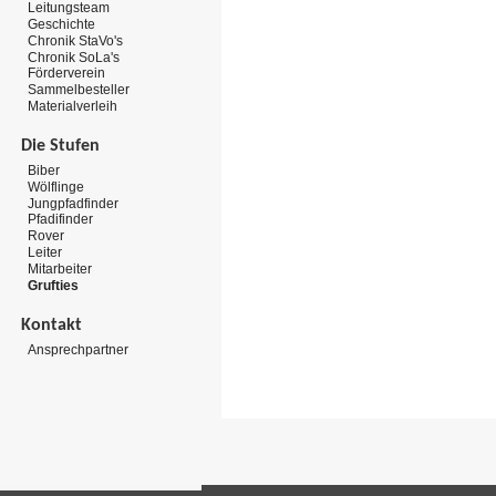
Leitungsteam
Geschichte
Chronik StaVo's
Chronik SoLa's
Förderverein
Sammelbesteller
Materialverleih
Die Stufen
Biber
Wölflinge
Jungpfadfinder
Pfadifinder
Rover
Leiter
Mitarbeiter
Grufties
Kontakt
Ansprechpartner