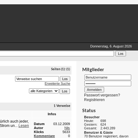
Donnerstag, 6. August 2026
Mitglieder
Seiten
(1):
(1)
Erweiterte Suche
Passwort vergessen?
Registrieren
1 Verweise
Status
Infos
Besucher
Heute:
698
ürlich auch jeder,
Datum
03.12.2009
Gestern:
624
Strom un...
Lesen
Autor
Nils
Gesamt:
2.443.289
Klicks
5633
Benutzer & Gäste
Kommentare
0
70 Benutzer registriert, davon