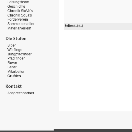
Leitungsteam
Geschichte
Chronik StaVo's
Chronik SoLa's
Förderverein
Sammelbesteller
Seiten
(1):
(1)
Materialverleih
Die Stufen
Biber
Wölflinge
Jungpfadfinder
Pfadifinder
Rover
Leiter
Mitarbeiter
Grufties
Kontakt
Ansprechpartner