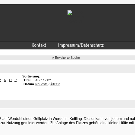
Kontakt
Impressum/Datenschutz
» Erweiterte Suche
Sortierung:
M
N
O
P
Titel
ABC
/
ZXY
Datum
Neueste
/
Älteste
tadt Werdohl einen Grillplatz in Werdohl - Kettling. Dieser kann von jedem und nat
ur Nutzung gemietet werden. Zur Anlage des Platzes gehört eine kleine Hütte mit 