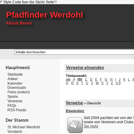
/* Style Code fuer die StaVo Seite*/
Pfadfinder Werdohl
Allzeit Bereit
Hauptmenü
Verweise einsenden
Startseite
Titelauswahl:
Artikel
alle
A
(
B
)
C
D
E
F
G
H
I
J
K
L
Q
R
S
T
U
V
W
X
Y
Z
0-9
Kalender
Downloads
Fotos (extern)
Spiele
Verweise
Verweise
» Übersicht
FAQs
RSS-Feeds
Biwakplatz
Seit 2004 pachten wir von der S
Der Stamm
sowie von Vereinen und Clubs z
Sie mehr
St. Michael Werdohl
Vorstand