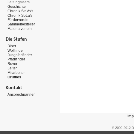
Leitungsteam
Geschichte
Chronik StaVo's
Chronik SoLa's
Förderverein
Sammelbesteller
Materialverleih
Die Stufen
Biber
Wölflinge
Jungpfadfinder
Pfadifinder
Rover
Leiter
Mitarbeiter
Grufties
Kontakt
Ansprechpartner
Imp
© 2009-2012 D