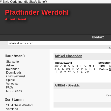
/* Style Code fuer die StaVo Seite*/
Pfadfinder Werdohl
Allzeit Bereit
Kontakt
»
Hauptmenü
Artikel einsenden
Startseite
Titelauswahl:
Sortierun
Artikel
alle
A
B
C
D
E
F
G
H
I
Titel
A
J
K
L
(
M
)
N
O
P
Q
R
S
Kalender
Datum
N
T
U
V
W
X
Y
Z
0-9
Downloads
Fotos (extern)
Spiele
Verweise
Artikel
»
Übersicht
FAQs
RSS-Feeds
Kei
Der Stamm
St. Michael Werdohl
Vorstand