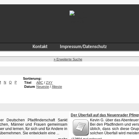
Kontakt
Impressum/Datenschutz
» Erweiterte Suche
Sortierung:
M
N
O
P
Titel
ABC
/
ZXY
Datum
Neueste
/
Älteste
Der Überfall auf das Neuenrader Pfing
r Deutschen Pfadfinderschaft Sankt
Kevin G. über das Abenteuer 
chen, Männer und Frauen gemeinsam
Bei den Pfadfindern und ver
r und lernen, für sich und für Andere in
üblich, dass sich diese Gru
bernehmen. Sie entwickeln eine ...
solchen Überfall wird meiste