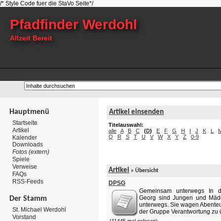
/* Style Code fuer die StaVo Seite*/
Pfadfinder Werdohl
Allzeit Bereit
Hauptmenü
Artikel einsenden
Startseite
Titelauswahl:
Artikel
alle
A
B
C
(
D
)
E
F
G
H
I
J
K
L
Q
R
S
T
U
V
W
X
Y
Z
0-9
Kalender
Downloads
Fotos (extern)
Spiele
Verweise
Artikel
»
Übersicht
FAQs
RSS-Feeds
DPSG
Gemeinsam unterwegs In de
Georg sind Jungen und Mäd
Der Stamm
unterwegs. Sie wagen Abenteue
St. Michael Werdohl
der Gruppe Verantwortung zu ü
Vorstand