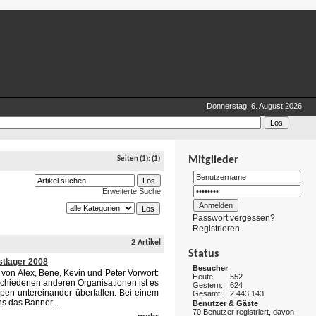
Donnerstag, 6. August 2026
Mitglieder
Seiten
(1):
(1)
Erweiterte Suche
Passwort vergessen?
Registrieren
2 Artikel
Status
stlager 2008
Besucher
von Alex, Bene, Kevin und Peter Vorwort:
Heute:
552
schiedenen anderen Organisationen ist es
Gestern:
624
ppen untereinander überfallen. Bei einem
Gesamt:
2.443.143
ns das Banner...
Benutzer & Gäste
70 Benutzer registriert, davon