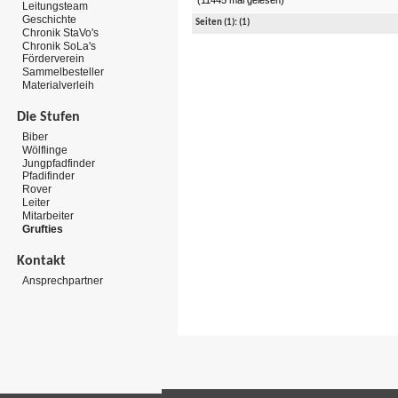
(11445 mal gelesen)
Leitungsteam
Geschichte
Seiten
(1):
(1)
Chronik StaVo's
Chronik SoLa's
Förderverein
Sammelbesteller
Materialverleih
Die Stufen
Biber
Wölflinge
Jungpfadfinder
Pfadifinder
Rover
Leiter
Mitarbeiter
Grufties
Kontakt
Ansprechpartner