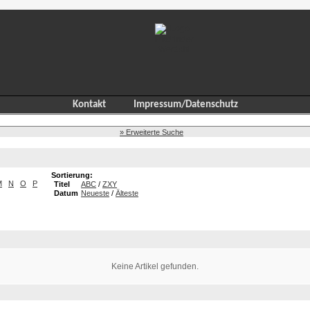
Kontakt
Impressum/Datenschutz
» Erweiterte Suche
Sortierung:
M
N
O
P
Titel
ABC
/
ZXY
Datum
Neueste
/
Älteste
Keine Artikel gefunden.