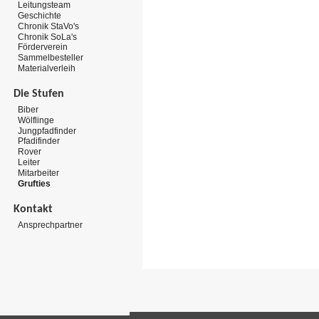
Leitungsteam
Geschichte
Chronik StaVo's
Chronik SoLa's
Förderverein
Sammelbesteller
Materialverleih
Die Stufen
Biber
Wölflinge
Jungpfadfinder
Pfadifinder
Rover
Leiter
Mitarbeiter
Grufties
Kontakt
Ansprechpartner