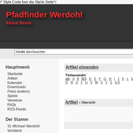
/* Style Code fuer die StaVo Seite*/
Pfadfinder Werdohl
Allzeit Bereit
Hauptmenü
Artikel einsenden
Startseite
Titelauswahl:
Artikel
alle
A
B
(
C
)
D
E
F
G
H
I
J
K
L
Q
R
S
T
U
V
W
X
Y
Z
0-9
Kalender
Downloads
Fotos (extern)
Spiele
Verweise
Artikel
»
Übersicht
FAQs
RSS-Feeds
Der Stamm
St. Michael Werdohl
Vorstand